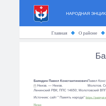
НАРОДНАЯ ЭНЦИК
Главная
О районе
Ба
Баяндин Павел Константинович
Павел Конст
Неизв.
—
Неизв.
Молотов. Се
Ленинский РВК; ППС 14650; Молотовский ВПП
Источник: сайт " Память народа"
https://pamyat
Назад