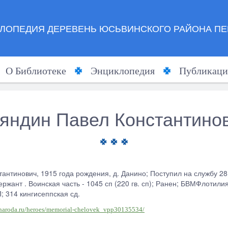
ЛОПЕДИЯ ДЕРЕВЕНЬ ЮСЬВИНСКОГО РАЙОНА ПЕ
О Библиотеке
Энциклопедия
Публикаци
яндин Павел Константино
антинович, 1915 года рождения, д. Данино; Поступил на службу 28
ржант . Воинская часть - 1045 сп (220 гв. сп); Ранен; БВМФлотили
; 314 кингисеппская сд.
-naroda.ru/heroes/memorial-chelovek_vpp30135534/