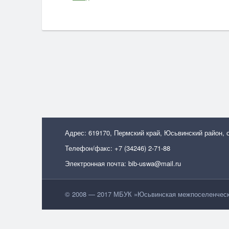
Адрес: 619170, Пермский край, Юсьвинский район, 
Телефон/факс: +7 (34246) 2-71-88
Электронная почта: bib-uswa@mail.ru
© 2008 — 2017 МБУК »Юсьвинская межпоселенческа