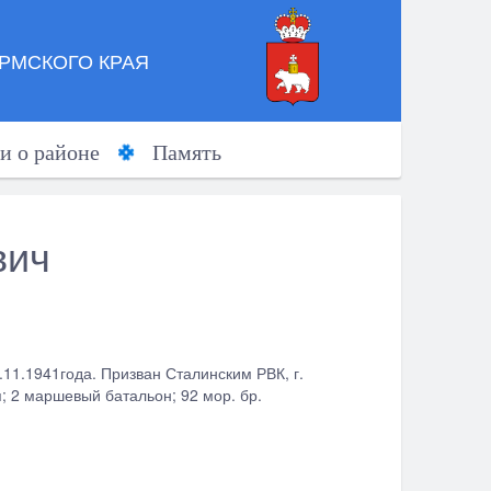
РМСКОГО КРАЯ
и о районе
Память
вич
.11.1941года. Призван Сталинским РВК, г.
я; 2 маршевый батальон; 92 мор. бр.