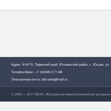
Адрес: 619170, Пермский край, Юсьвинский район, с. Юсьва, ул.
Телефон/факс: +7 (34246) 2-71-88
Электронная почта: bib-uswa@mail.ru
© 2008 — 2017 МБУК »Юсьвинская межпоселенческая центральн