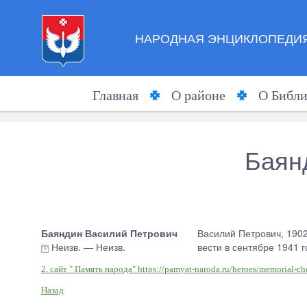
НАРОДНАЯ ЭНЦИКЛОПЕДИЯ
Главная
О районе
О Библи
Баян
Баяндин Василий Петрович
Василий Петрович, 1902
Неизв.
—
Неизв.
вести в сентябре 1941 
2. сайт " Память народа" https://pamyat-naroda.ru/heroes/memorial-
Назад