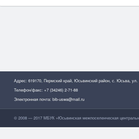
Адрес: 619170, Пермский край, Юсьвинский район, с. Юсьва, ул.
Телефон/факс: +7 (34246) 2-71-88
Электронная почта: bib-uswa@mail.ru
© 2008 — 2017 МБУК »Юсьвинская межпоселенческая центральн