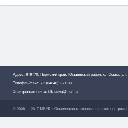
Адрес: 619170, Пермский край, Юсьвинский район, с. Юсьва, ул.
Телефон/факс: +7 (34246) 2-71-88
Электронная почта: bib-uswa@mail.ru
© 2008 — 2017 МБУК »Юсьвинская межпоселенческая центральн