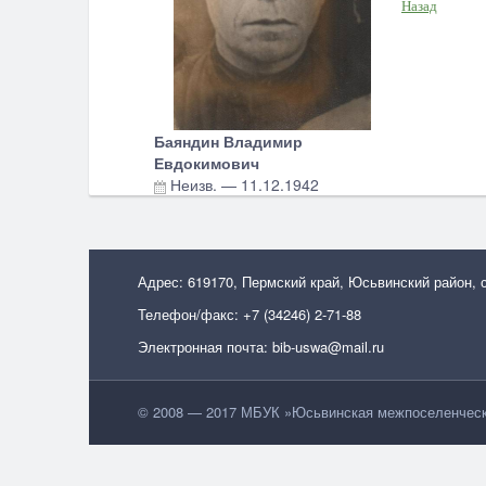
Назад
Баяндин Владимир
Евдокимович
Неизв.
—
11.12.1942
Адрес: 619170, Пермский край, Юсьвинский район, 
Телефон/факс: +7 (34246) 2-71-88
Электронная почта: bib-uswa@mail.ru
© 2008 — 2017 МБУК »Юсьвинская межпоселенческа