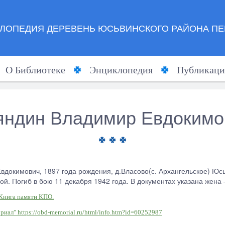
ЛОПЕДИЯ ДЕРЕВЕНЬ ЮСЬВИНСКОГО РАЙОНА ПЕ
О Библиотеке
Энциклопедия
Публикаци
яндин Владимир Евдокимо
вдокимович, 1897 года рождения, д.Власо­во(с. Архангельское) Юс
ой. Погиб в бою 11 декабря 1942 года. В документах указана жена
 Книга памяти КПО.
риал" https://obd-memorial.ru/html/info.htm?id=60252987