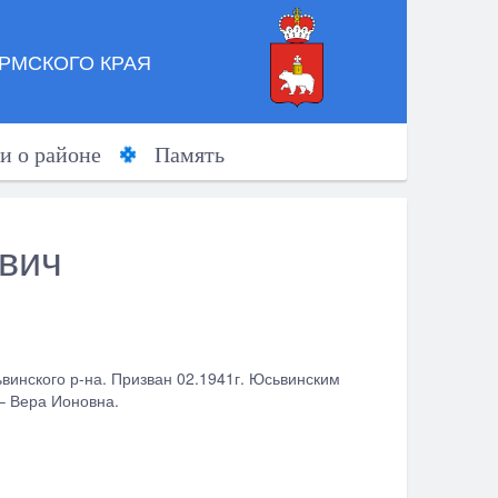
РМСКОГО КРАЯ
и о районе
Память
вич
ьвинского р-на. Призван 02.1941г. Юсьвинским
 – Вера Ионовна.