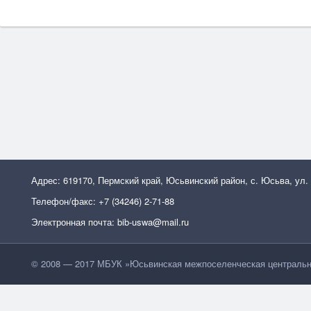
Адрес: 619170, Пермский край, Юсьвинский район, с. Юсьва, ул.
Телефон/факс: +7 (34246) 2-71-88
Электронная почта: bib-uswa@mail.ru
© 2008 — 2017 МБУК »Юсьвинская межпоселенческая центральн