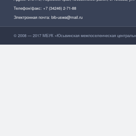
Телефон/факс: +7 (34246) 2-71-88
Электронная почта: bib-uswa@mail.ru
© 2008 — 2017 МБУК »Юсьвинская межпоселенческая центральн