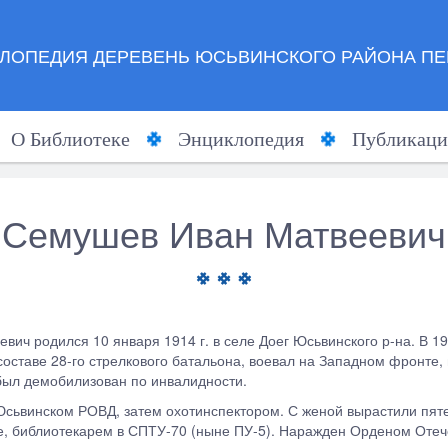
ЛОПЕДИЯ ДЕРЕВЕНЬ ЮСЬВИНСКОГО РАЙОНА ПЕ
О Библиотеке
Энциклопедия
Публикаци
Семушев Иван Матвеевич
вич родился 10 января 1914 г. в селе Доег Юсьвинского р-на. В 1
оставе 28-го стрелкового батальона, воевал на Западном фронте, 
был демобилизован по инвалидности.
Юсьвинском РОВД, затем охотинспектором. С женой вырастили пяте
е, библиотекарем в СПТУ-70 (ныне ПУ-5). Наражден Орденом Отече