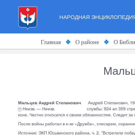
НАРОДНАЯ ЭНЦИКЛОПЕДИЯ
Главная
О районе
О Библи
Мальц
Мальцев Андрей Степанович
Андрей Степанович, 190
Неизв.
—
Неизв.
службы: 924 ап 359 стр
коне. Честно относился к своим обязанностям. Следит з
После войны работал в к-зе «Дружба», слесарем, охранник
Источник: ЭКП Юсьвинского района. ч. 2. "Встретили побе