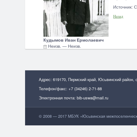
Источник: С
Назад
Кудымов Иван Ермолаевич
Неизв.
—
Неизв.
Адрес: 619170, Пермский край, Юсьвинский район, 
Телефон/факс: +7 (34246) 2-71-88
Электронная почта: bib-uswa@mail.ru
© 2008 — 2017 МБУК »Юсьвинская межпоселенческа