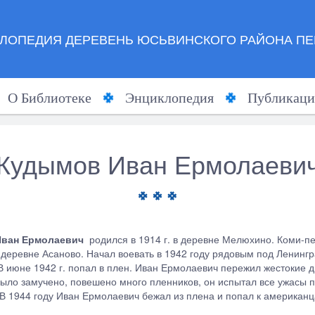
ЛОПЕДИЯ ДЕРЕВЕНЬ ЮСЬВИНСКОГО РАЙОНА ПЕ
О Библиотеке
Энциклопедия
Публикаци
Кудымов Иван Ермолаеви
Иван Ермолаевич
родился в 1914 г. в деревне Мелюхино. Коми-п
 деревне Асаново. Начал воевать в 1942 году рядовым под Ленингр
В июне 1942 г. попал в плен. Иван Ермолаевич пережил жестокие д
ыло замучено, повешено много пленников, он испытал все ужасы п
 В 1944 году Иван Ермолаевич бежал из плена и попал к американ