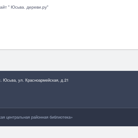
айт " Юсьва. дереви.ру"
с. Юсьва, ул. Красноармейская, д.21
я центральная районная библиотека»