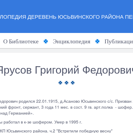
ЛОПЕДИЯ ДЕРЕВЕНЬ ЮСЬВИНСКОГО РАЙОНА ПЕ
О Библиотеке
Энциклопедия
Публикаци
Ярусов Григорий Федорови
дорович родился 22.01.1915, д.Асаново Юсьвинского с/с. Призван 
ий фронт, сержант, 3 года 11 мес. в сост. 9 гв. арт.полка - шофе
 над Германией».
ы работал в к-зе шофером. Умер в 1995 г.
ЭКП Юсьвинского района. ч.2 "Встретили победную весну"