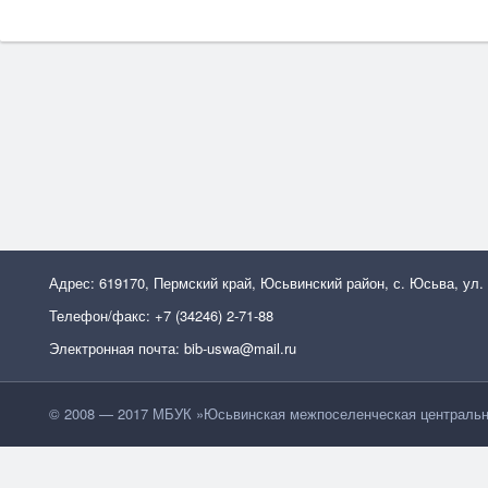
Адрес: 619170, Пермский край, Юсьвинский район, с. Юсьва, ул.
Телефон/факс: +7 (34246) 2-71-88
Электронная почта: bib-uswa@mail.ru
© 2008 — 2017 МБУК »Юсьвинская межпоселенческая центральн