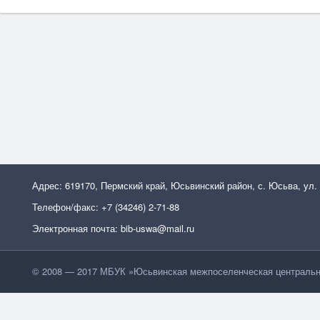
Адрес: 619170, Пермский край, Юсьвинский район, с. Юсьва, ул.
Телефон/факс: +7 (34246) 2-71-88
Электронная почта: bib-uswa@mail.ru
© 2008 — 2017 МБУК »Юсьвинская межпоселенческая центральн