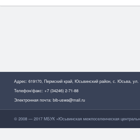
Адрес: 619170, Пермский край, Юсьвинский район, с. Юсьва, ул.
Телефон/факс: +7 (34246) 2-71-88
Электронная почта: bib-uswa@mail.ru
© 2008 — 2017 МБУК »Юсьвинская межпоселенческая центральн