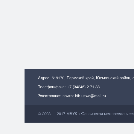
Адрес: 619170, Пермский край, Юсьвинский район, 
Телефон/факс: +7 (34246) 2-71-88
Электронная почта: bib-uswa@mail.ru
© 2008 — 2017 МБУК »Юсьвинская межпоселенческа