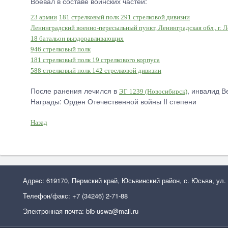
Воевал в составе воинских частей:
23 армии
181 стрелковый полк 291 стрелковой дивизии
Ленинградский военно-пересыльный пункт, Ленинградская обл., г. 
18 батальон выздоравливающих
946 стрелковый полк
181 стрелковый полк 19 стрелкового корпуса
588 стрелковый полк 142 стрелковой дивизии
После ранения лечился в
, инвалид В
ЭГ 1239 (Новосибирск)
Награды: Орден Отечественной войны II степени
Назад
Адрес: 619170, Пермский край, Юсьвинский район, с. Юсьва, ул.
Телефон/факс: +7 (34246) 2-71-88
Электронная почта: bib-uswa@mail.ru