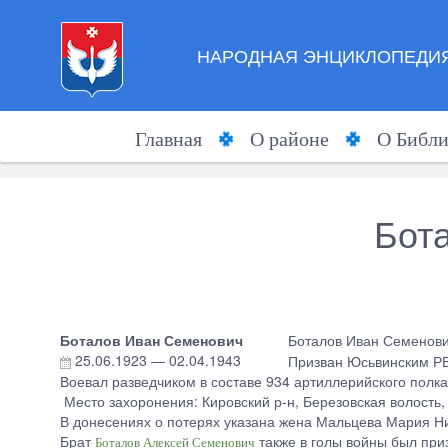
НАРОДНАЯ ЭНЦИКЛОПЕДИЯ
Главная
О районе
О Библи
Бот
Боталов Иван Семенович
Боталов Иван Семенович
25.06.1923
—
02.04.1943
Призван Юсьвинским РВК
Воевал разведчиком в составе 934 артиллерийского полка 
Место захоронения: Кировский р-н, Березовская волость,
В донесениях о потерях указана жена Мальцева Мария Н
Брат
также в голы войны был при
Боталов Алексей Семенович