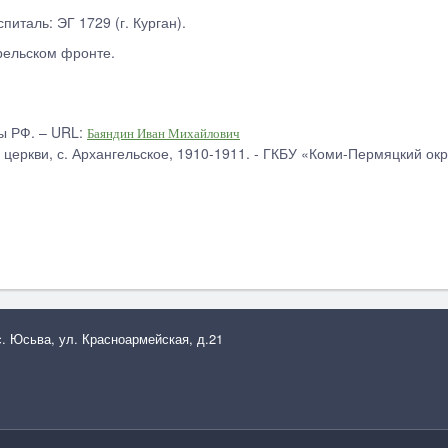
питаль: ЭГ 1729 (г. Курган).
рельском фронте.
ы РФ. – URL:
Баяндин Иван Михайлович
церкви, с. Архангельское, 1910-1911. - ГКБУ «Коми-Пермяцкий окр
с. Юсьва, ул. Красноармейская, д.21