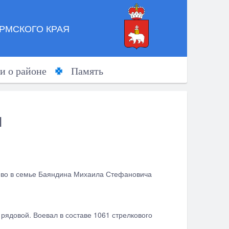
РМСКОГО КРАЯ
и о районе
Память
ч
деево в семье Баяндина Михаила Стефановича
рядовой. Воевал в составе 1061 стрелкового