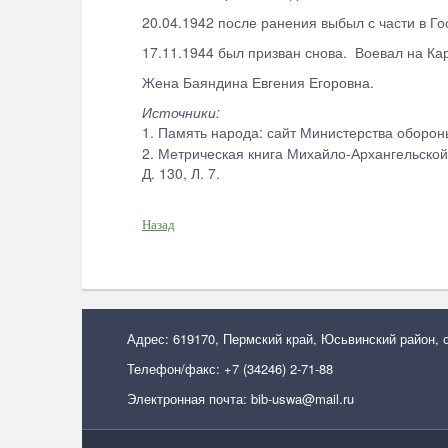
20.04.1942 после ранения выбыл с части в Гос
17.11.1944 был призван снова. Воевал на Ка
Жена Баяндина Евгения Егоровна.
Источники:
1. Память народа: сайт Министерства оборон
2. Метрическая книга Михайло-Архангельской 
Д. 130, Л. 7.
Назад
Адрес: 619170, Пермский край, Юсьвинский район, 
Телефон/факс: +7 (34246) 2-71-88
Электронная почта: bib-uswa@mail.ru