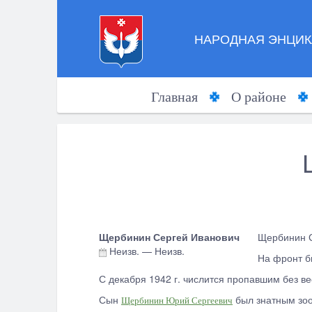
НАРОДНАЯ ЭНЦИК
Главная
О районе
Щербинин Сергей Иванович
Щербинин С
Неизв.
—
Неизв.
На фронт б
С декабря 1942 г. числится пропавшим без ве
Сын
был знатным зоо
Щербинин Юрий Сергеевич