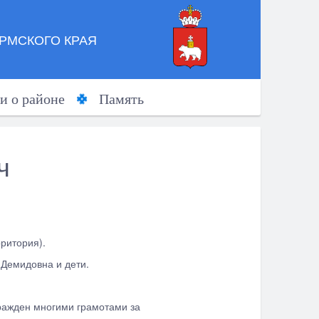
РМСКОГО КРАЯ
и о районе
Память
ч
ритория).
 Демидовна и дети.
ражден многими грамотами за