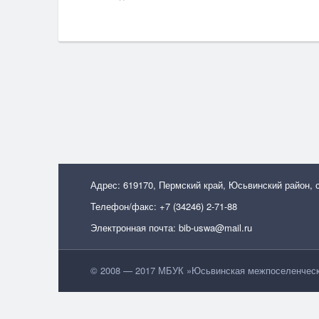
Адрес: 619170, Пермский край, Юсьвинский район, 
Телефон/факс: +7 (34246) 2-71-88
Электронная почта: bib-uswa@mail.ru
© 2008 — 2017 МБУК »Юсьвинская межпоселенческа