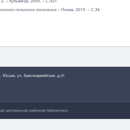
2. – Кудымкар, 2005. – С.431.
инского сельского поселения – Пожва, 2015. – С.34.
с. Юсьва, ул. Красноармейская, д.21
я центральная районная библиотека»