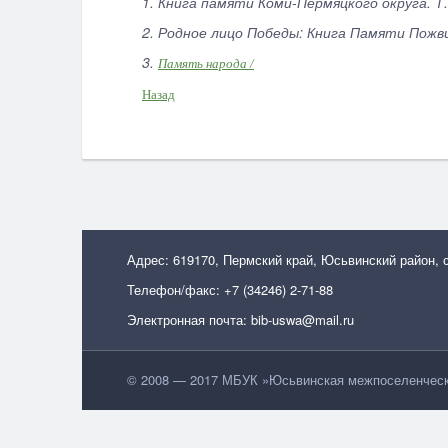
1. Книга памяти Коми-Пермяцкого округа. Т. 
2. Родное лицо Победы: Книга Памяти Пожв
3.
Память народа /
Назад
Адрес: 619170, Пермский край, Юсьвинский район, 
Телефон/факс: +7 (34246) 2-71-88
Электронная почта: bib-uswa@mail.ru
© 2008 — 2017 МБУК »Юсьвинская межпоселенческа