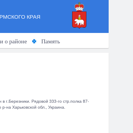
РМСКОГО КРАЯ
и о районе
Память
ч
в г.Березники. Рядовой 333-го стр.полка 87-
о р-на Харьковской обл., Украина.