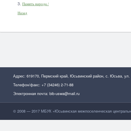
3.
Память народа /
Назад
Адрес: 619170, Пермский край, Юсьвинский район, с. Юсьва, ул.
Телефон/факс: +7 (34246) 2-71-88
Электронная почта: bib-uswa@mail.ru
© 2008 — 2017 МБУК »Юсьвинская межпоселенческая центральн