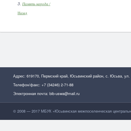
3.
Память народа /
Назад
Адрес: 619170, Пермский край, Юсьвинский район, с. Юсьва, ул.
Телефон/факс: +7 (34246) 2-71-88
Электронная почта: bib-uswa@mail.ru
© 2008 — 2017 МБУК »Юсьвинская межпоселенческая центральн