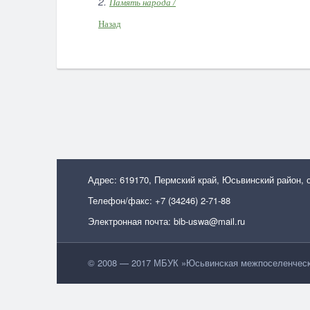
2.
Память народа /
Назад
Адрес: 619170, Пермский край, Юсьвинский район, 
Телефон/факс: +7 (34246) 2-71-88
Электронная почта: bib-uswa@mail.ru
© 2008 — 2017 МБУК »Юсьвинская межпоселенческа