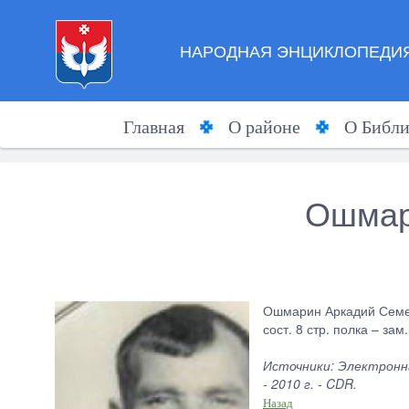
НАРОДНАЯ ЭНЦИКЛОПЕДИЯ
Главная
О районе
О Библи
Ошмар
Ошмарин Аркадий Семено
сост. 8 стр. полка – за
Источники: Электронна
- 2010 г. - CDR.
Назад