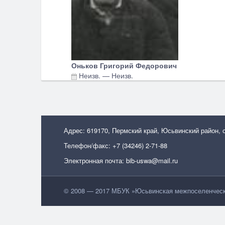
Оньков Григорий Федорович
Неизв.
—
Неизв.
Адрес: 619170, Пермский край, Юсьвинский район, 
Телефон/факс: +7 (34246) 2-71-88
Электронная почта: bib-uswa@mail.ru
© 2008 — 2017 МБУК »Юсьвинская межпоселенческа