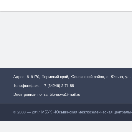
Адрес: 619170, Пермский край, Юсьвинский район, с. Юсьва, ул.
Телефон/факс: +7 (34246) 2-71-88
Электронная почта: bib-uswa@mail.ru
© 2008 — 2017 МБУК »Юсьвинская межпоселенческая центральн