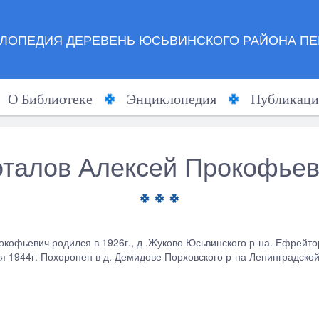
ЛОПЕДИЯ ДЕРЕВЕНЬ ЮСЬВИНСКОГО РАЙОНА ПЕ
О Библиотеке
Энциклопедия
Публикаци
талов Алексей Прокофье
окофьевич родился в
1926г., д .Жуково Юсьвинского р-на. Ефрейтор
 1944г. По­хоронен в д. Демидове Порховского р-на Ле­нинградской