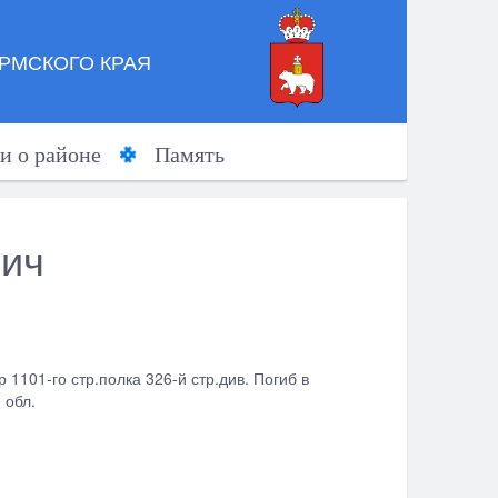
РМСКОГО КРАЯ
и о районе
Память
вич
 1101-го стр.полка 326-й стр.див. Погиб в
 обл.