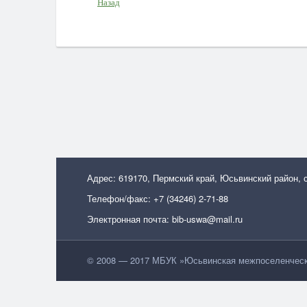
Назад
Адрес: 619170, Пермский край, Юсьвинский район, 
Телефон/факс: +7 (34246) 2-71-88
Электронная почта: bib-uswa@mail.ru
© 2008 — 2017 МБУК »Юсьвинская межпоселенческа