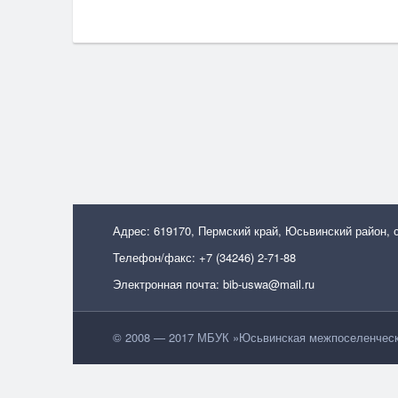
Адрес: 619170, Пермский край, Юсьвинский район, 
Телефон/факс: +7 (34246) 2-71-88
Электронная почта: bib-uswa@mail.ru
© 2008 — 2017 МБУК »Юсьвинская межпоселенческа