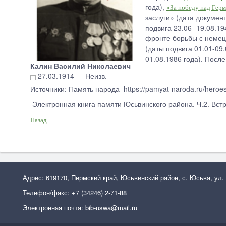
года),
«За победу над Герм
заслуги» (дата документ
подвига 23.06 -19.08.1
фронте борьбы с немец
(даты подвига 01.01-09.
01.08.1986 года). После
Калин Василий Николаевич
27.03.1914
—
Неизв.
Источники: Память народа https://pamyat-naroda.ru/heroe
Электронная книга памяти Юсьвинского района. Ч.2. Встре
Назад
Адрес: 619170, Пермский край, Юсьвинский район, с. Юсьва, ул.
Телефон/факс: +7 (34246) 2-71-88
Электронная почта: bib-uswa@mail.ru