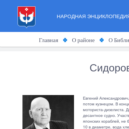
НАРОДНАЯ ЭНЦИКЛОПЕДИЯ
Главная
О районе
О Библи
Сидоров
Евгений Александрович,
потом кузнецом. В конц
моториста-дизелиста. 
десантное судно. Участ
японских кораблей, не
10 в диаметре, вода хл