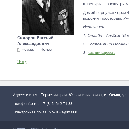
пластырь..., а изнутри 
Домой вернулся через 
морским просторам. Уме
Источники:
1. Онлайн - Альбом "Ве
Сидоров Евгений
Александрович
2. Родное лицо Победы:
Неизв.
—
Неизв.
3.
Память народа /
Назад
Адрес: 619170, Пермский край, Юсьвинский район, с. Юсьва, ул.
Телефон/факс: +7 (34246) 2-71-88
Электронная почта: bib-uswa@mail.ru