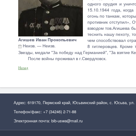
одного орудия и уничт
15.10.1944 года, когда
огонь по танкам, котор
противник отступил», О
взводом тов.Агишева бы
теснить нашу пехоту, т
Агишев Иван Прокопьевич
чем способствовал отра
Неизв.
—
Неизв.
8 гитлеровцев. Кроме 
Звезды, медали "За победу над Германией", "За взят
После войны проживал в г.Свердловск.
Назад
Адрес: 619170, Пермский край, Юсьвинский район, с. Юсьва, ул.
Телефон/факс: +7 (34246) 2-71-88
Электронная почта: bib-uswa@mail.ru