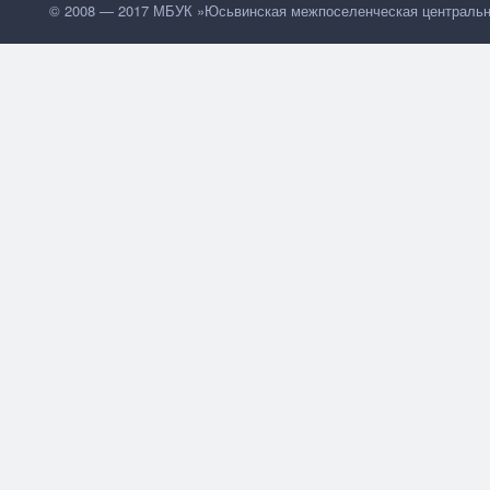
© 2008 — 2017 МБУК »Юсьвинская межпоселенческая центральн