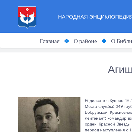
НАРОДНАЯ ЭНЦИКЛОПЕДИЯ
Главная
О районе
О Библи
Агиш
Родился в с.Купрос 16.
Места службы: 249 гау
Бобруйской Краснозна
лейтенант; командир вз
орден Красной Звезды (
период наступления с 1