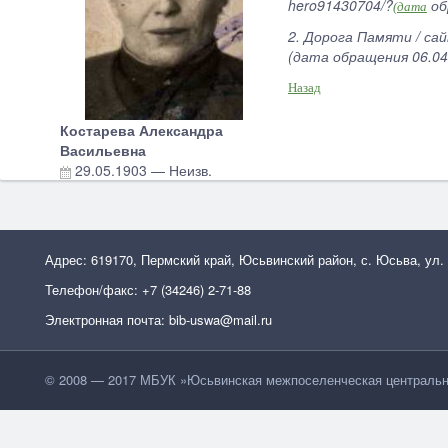
hero91430704/?
об
(дата
2. Дорога Памяти / сай
(дата обращения 06.04
Назад
Костарева Александра
Васильевна
29.05.1903
—
Неизв.
Адрес: 619170, Пермский край, Юсьвинский район, с. Юсьва, ул.
Телефон/факс: +7 (34246) 2-71-88
Электронная почта: bib-uswa@mail.ru
© 2008 — 2017 МБУК »Юсьвинская межпоселенческая центральн