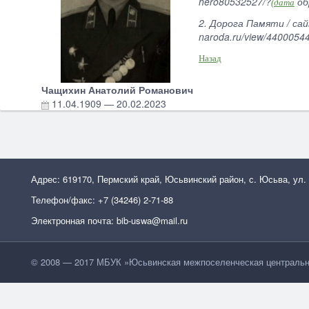
hero80532527/?
об
(дата
2. Дорога Памяти / сай
naroda.ru/view/44000
Назад
Чащихин Анатолий Романович
11.04.1909
—
20.02.2023
Адрес: 619170, Пермский край, Юсьвинский район, с. Юсьва, ул.
Телефон/факс: +7 (34246) 2-71-88
Электронная почта: bib-uswa@mail.ru
© 2008 — 2017 МБУК »Юсьвинская межпоселенческая центральн