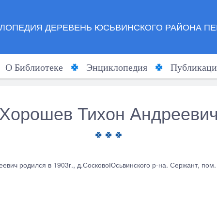
ЛОПЕДИЯ ДЕРЕВЕНЬ ЮСЬВИНСКОГО РАЙОНА ПЕ
О Библиотеке
Энциклопедия
Публикаци
Хорошев Тихон Андрееви
евич родился в 1903г., д.СосковоЮсьвинского р-на. Сержант, пом. к