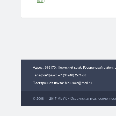
Назад
Адрес: 619170, Пермский край, Юсьвинский район, 
Телефон/факс: +7 (34246) 2-71-88
Электронная почта: bib-uswa@mail.ru
© 2008 — 2017 МБУК »Юсьвинская межпоселенческа