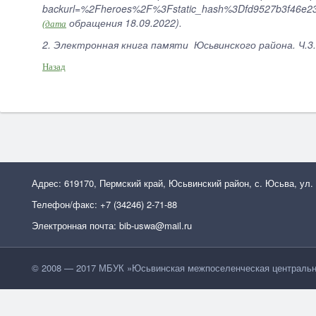
backurl=%2Fheroes%2F%3Fstatic_hash%3Dfd9527b3f46e23
обращения 18.09.2022).
(дата
2. Электронная книга памяти Юсьвинского района. Ч.3.
Назад
Адрес: 619170, Пермский край, Юсьвинский район, с. Юсьва, ул.
Телефон/факс: +7 (34246) 2-71-88
Электронная почта: bib-uswa@mail.ru
© 2008 — 2017 МБУК »Юсьвинская межпоселенческая центральн