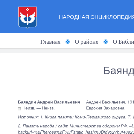
НАРОДНАЯ ЭНЦИКЛОПЕДИЯ
Главная
О районе
О Библи
Баянд
Баяндин Андрей Васильевич
Андрей Васильевич, 191
Неизв.
—
Неизв.
Евдокия Захаровна.
Источник: 1. Книга памяти Коми-Пермяцкого округа. Т. 2
2. Память народа / сайт Министерства обороны РФ. –
backurl=%2Fheroes%2F%3Fstatic_hash%3Dfd9527b3f46e23