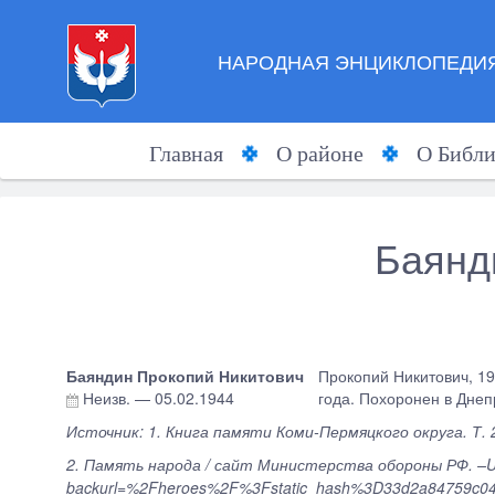
НАРОДНАЯ ЭНЦИКЛОПЕДИЯ
Главная
О районе
О Библи
Баянд
Баяндин Прокопий Никитович
Прокопий Никитович, 19
Неизв.
—
05.02.1944
года. Похоронен в Днеп
Источник: 1. Книга памяти Коми-Пермяцкого округа. Т. 2
2. Память народа / сайт Министерства обороны РФ. –
backurl=%2Fheroes%2F%3Fstatic_hash%3D33d2a84759c04d