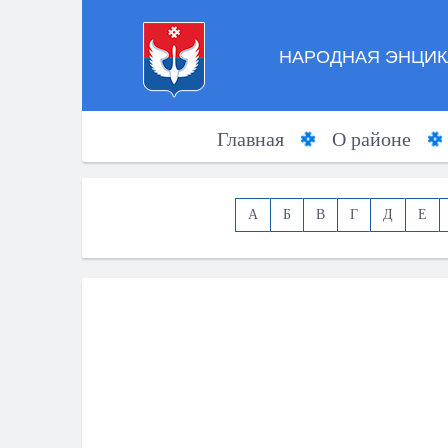
НАРОДНАЯ ЭНЦИК
Главная
О районе
А
Б
В
Г
Д
Е