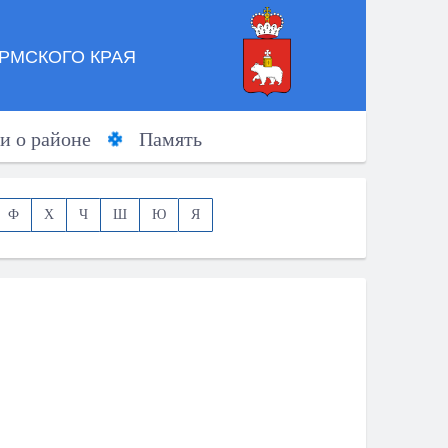
РМСКОГО КРАЯ
и о районе
Память
Ф
Х
Ч
Ш
Ю
Я