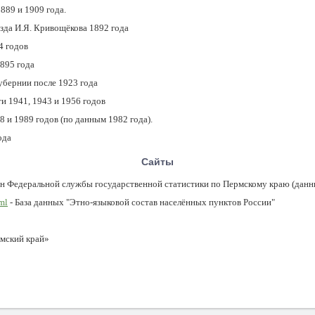
889 и 1909 года.
зда И.Я. Кривощёкова 1892 года
4 годов
895 года
убернии после 1923 года
 1941, 1943 и 1956 годов
 и 1989 годов (по данным 1982 года).
ода
Сайты
н Федеральной службы государственной статистики по Пермскому краю (дан
tml
- База данных "Этно-языковой состав населённых пунктов России"
мский край»