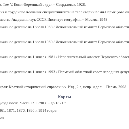
. Том V. Коми-Пермяцкий округ. – Свердловск, 1928.
ния и трудоиспользования спецконтингента на территории Коми-Пермяцкого окр
льство Академии наук СССР. Институт географии. – Москва, 1948
альное деление на 1 июля 1963 / Исполнительный комитет Пермского областн
альное деление на 1 июля 1969 / Исполнительный комитет Пермского областн
альное деление на 1 января 1981 / Исполнительный комитет Пермского област
альное деление на 1 января 1993 / Пермский областной совет народных депу
ая: Краткий исторический справочник. Изд., 2-е, испр. и доп. - Пермь, 2008.
Карты
да после. Часть 12. 1790 г. – до 1871 г.
61, 1871, 1876, 1896 и 1914 годов
ов.