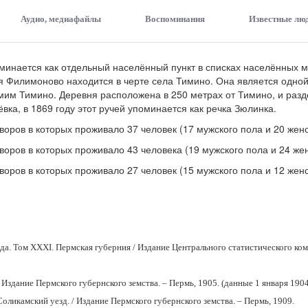
Аудио, медиафайлы
Воспоминания
Известные лю
инается как отдельный населённый пункт в списках населённых ме
я Филимоново находится в черте села Тимино. Она является одной 
амим Тимино. Деревня расположена в 250 метрах от Тимино, и разд
ка, в 1869 году этот ручей упоминается как речка Зюлинка.
воров в которых проживало 37 человек (17 мужского пола и 20 женс
воров в которых проживало 43 человека (19 мужского пола и 24 жен
воров в которых проживало 27 человек (15 мужского пола и 12 женс
да. Том XXXI. Пермская губерния / Издание Центрального статистического ком
Издание Пермского губернского земства. – Пермь, 1905. (данные 1 января 1904
ликамский уезд. / Издание Пермского губернского земства. – Пермь, 1909.