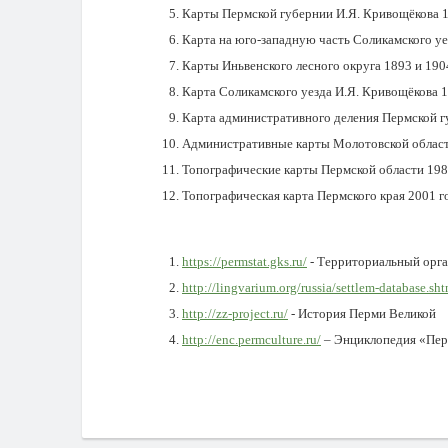
Карты Пермской губернии И.Я. Кривощёкова 1
Карта на юго-западную часть Соликамского уе
Карты Иньвенского лесного округа 1893 и 190
Карта Соликамского уезда И.Я. Кривощёкова 1
Карта административного деления Пермской г
Административные карты Молотовской области
Топографические карты Пермской области 1988
Топографическая карта Пермского края 2001 г
https://permstat.gks.ru/
- Территориальный орга
http://lingvarium.org/russia/settlem-database.sh
http://zz-project.ru/
- История Перми Великой
http://enc.permculture.ru/
– Энциклопедия «Пер