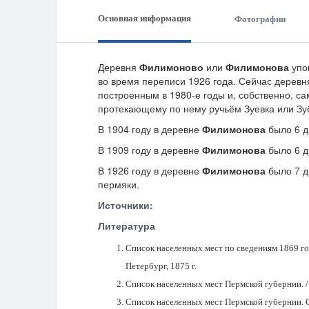
Основная информация
Фотографии
Деревня
Филимоново
или
Филимонова
упом
во время переписи 1926 года. Сейчас деревн
построенным в 1980-е годы и, собственно, с
протекающему по нему ручьём Зуевка или Зуёв
В 1904 году в деревне
Филимонова
было 6 д
В 1909 году в деревне
Филимонова
было 6 д
В 1926 году в деревне
Филимонова
было 7 д
пермяки.
Источники:
Литература
Список населенных мест по сведениям 1869 го
Петербург, 1875 г.
Список населенных мест Пермской губернии. / 
Список населенных мест Пермской губернии. Со