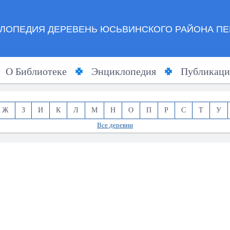
ЛОПЕДИЯ ДЕРЕВЕНЬ ЮСЬВИНСКОГО РАЙОНА ПЕ
О Библиотеке
Энциклопедия
Публикаци
Ж
З
И
К
Л
М
Н
О
П
Р
С
Т
У
Все деревни