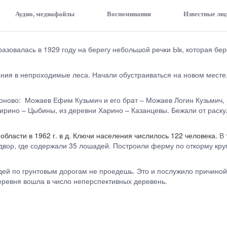
Аудио, медиафайлы
Воспоминания
Известные лю
разовалась в 1929 году на берегу небольшой речки Ык, которая бер
ния в непроходимые леса. Начали обустраиваться на новом месте,
ново: Можаев Ефим Кузьмич и его брат – Можаев Логин Кузьмич, 
рино – Цыбины, из деревни Харино – Казанцевы. Бежали от раскула
ласти в 1962 г. в д. Ключи населения числилось 122 человека.
В 
двор, где содержали 35 лошадей. Построили ферму по откорму круп
дей по грунтовым дорогам не проедешь. Это и послужило причиной,
деревня вошла в число неперспективных деревень.