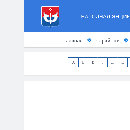
НАРОДНАЯ ЭНЦИК
Главная
О районе
А
Б
В
Г
Д
Е