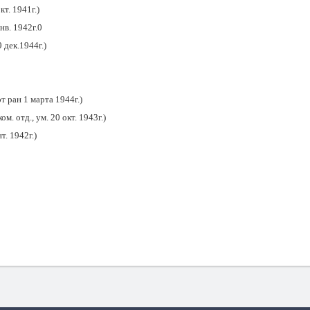
т. 1941г.)
нв. 1942г.0
 дек.1944г.)
т ран 1 марта 1944г.)
м. отд., ум. 20 окт. 1943г.)
т. 1942г.)