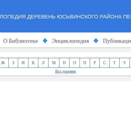
ЛОПЕДИЯ ДЕРЕВЕНЬ ЮСЬВИНСКОГО РАЙОНА ПЕ
О Библиотеке
Энциклопедия
Публикаци
Ж
З
И
К
Л
М
Н
О
П
Р
С
Т
У
Все деревни