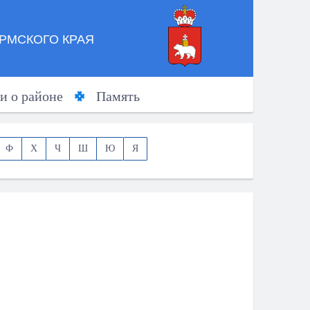
РМСКОГО КРАЯ
и о районе
Память
Ф
Х
Ч
Ш
Ю
Я