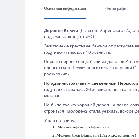
Основная информация
Фотографии
Деревня Ключи
(бывшего
Харинского с/с) об
подземных вод (ключей).
Зажиточные крестьяне бежали от раскулачива
году насчитывалось 10 хозяйств.
Первые переселенцы были из деревни Артамо
односельчан. Позже появились из деревни Спи
раскулачили.
По административным сведениями Пермской об
году насчитывалось 26 хозяйств. Был конный 
магазин.
Не было только хорошей дороги, а после дож
строиться. Молодёжь стала уезжать, вскоре 
Ушли на войну.
Можаев Афанасий Ефимович
Можаев Яков Ефимович (1925 г.р., мл лейт.-т)