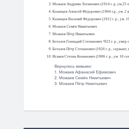
Можаев Андриян Логинович (1914 г. р, ум.25 ок
Казанцев Алексей Фёдорович (1904 г.р., ум. 2 я
Казанцев Василий Фёдорович (1912 г. р., ум. 19
Можаев Семён Никитьевич
Можаев Пётр Никитьевич
Боталов Геннадий Степанович !923 г. р., умер о
Боталов Пётр Степанович (1926 г. р., сержант, ко
Исаков Степан Конанович (1906 г. р., ум. 10 сен
Вернулись живыми:
1. Можаев Афанасий Ефимович
2. Можаев Семён Никитьевич
3. Можаев Пётр Никитьевич