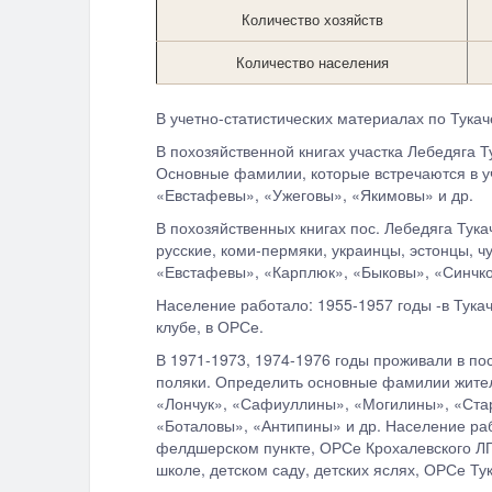
Количество хозяйств
Количество
населения
В учетно-статистических материалах по Тукач
В похозяйственной книгах участка Лебедяга 
Основные фамилии, которые встречаются в у
«Евстафевы», «Ужеговы», «Якимовы» и др.
В похозяйственных книгах пос. Лебедяга Тук
русские, коми-пермяки, украинцы, эстонцы,
«Евстафевы», «Карплюк», «Быковы», «Синчко
Население работало: 1955-1957 годы -в Тука
клубе, в ОРСе.
В 1971-1973, 1974-1976 годы проживали в по
поляки. Определить основные фамилии жител
«Лончук», «Сафиуллины», «Могилины», «Ста
«Боталовы», «Антипины» и др. Население раб
фелдшерском пункте, ОРСе Крохалевского ЛП
школе, детском саду, детских яслях, ОРСе Ту