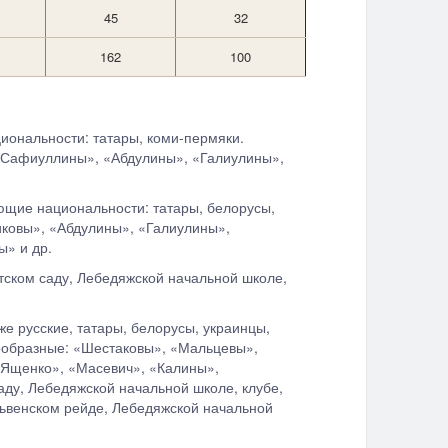
45
32
162
100
иональности: татары, коми-пермяки.
 «Сафиуллины», «Абдулины», «Галиулины»,
ующие национальности: татары, белорусы,
иковы», «Абдулины», «Галиулины»,
ы» и др.
етском саду, Лебедяжской начальной школе,
е русские, татары, белорусы, украинцы,
нообразные: «Шестаковы», «Мальцевы»,
«Ященко», «Масевич», «Калины»,
аду, Лебедяжской начальной школе, клубе,
ньвенском рейде, Лебедяжской начальной