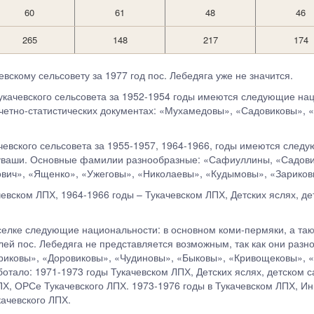
60
61
48
46
265
148
217
174
евскому сельсовету за 1977 год пос. Лебедяга уже не значится.
Тукачевского сельсовета за 1952-1954 годы имеются следующие нац
четно-статистических документах: «Мухамедовы», «Садовиковы»,
ачевского сельсовета за 1955-1957, 1964-1966, годы имеются след
 чуваши. Основные фамилии разнообразные: «Сафиуллины, «Садов
вич», «Ященко», «Ужеговы», «Николаевы», «Кудымовы», «Зариков
чевском ЛПХ, 1964-1966 годы – Тукачевском ЛПХ, Детских яслях, д
селке следующие национальности: в основном коми-пермяки, а такж
ей пос. Лебедяга не представляется возможным, так как они раз
риковы», «Доровиковы», «Чудиновы», «Быковы», «Кривощековы», 
отало: 1971-1973 годы Тукачевском ЛПХ, Детских яслях, детском с
Х, ОРСе Тукачевского ЛПХ. 1973-1976 годы в Тукачевском ЛПХ, И
качевского ЛПХ.