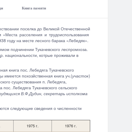
ди
Книга памяти
ществоании поселка до Великой Отечественной
м «Места расселения и трудоиспользования
938 году на месте лесного барака «Лебедяк».
ямом подчинении Тукачевского леспромхоза.
др. национальности, котрые проживали в
ая книга пос. Лебедяга Тукачевского
ы имеется похозйственная книга уч.(
участок
)
ского существования п. Лебедяга,
 пос. Лебедяга Тукачевского сельского
удящихся В.Ф.Дудин, секретарь исполкома
меются следующие сведения о численности
.
1975 г.
1976 г.