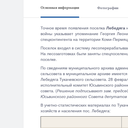
Основная информация
Фотографии
Точное время появления поселка
Лебедяга
н
войны указывает упоминание Георгия Леон
спецконтингента на территории Коми-Пермяцк
Поселок входил в систему лесоперерабатыва
На лесозаготовках были заняты спецпоселенц
поселке.
По сведениям муниципального архива админис
сельсовета в муниципальном архиве имеется з
Лебедяга Тукачевского сельсовета. 28 феврал
исполнительный комитет Юсьвинского районно
совета. (
Решение подписывают зам. председ
Юсьвинского районного Совета депутатов 
В учетно-статистических материалах по Тукач
хозяйств и населения пос. Лебедяга: