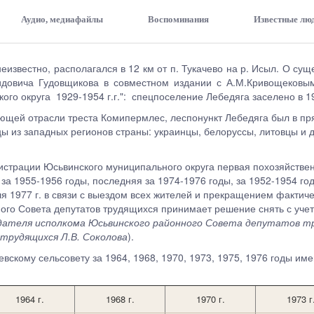
Аудио, медиафайлы
Воспоминания
Известные лю
еизвестно, располагался в 12 км от п. Тукачево на р. Исыл. О су
идовича Гудовщикова в совместном издании с А.М.Кривощековы
ого округа 1929-1954 г.г.": спецпоселение Лебедяга заселено в 1
ющей отрасли треста Комипермлес, леспонункт Лебедяга был в пр
ы из западных регионов страны: украинцы, белоруссы, литовцы и 
трации Юсьвинского муниципального округа первая похозяйственн
а 1955-1956 годы, последняя за 1974-1976 годы, за 1952-1954 год
я 1977 г. в связи с выездом всех жителей и прекращением фактиче
го Совета депутатов трудящихся принимает решение снять с учета
ателя исполкома Юсьвинского районного Совета депутатов тр
трудящихся Л.В. Соколова
).
евскому сельсовету за 1964, 1968, 1970, 1973, 1975, 1976 годы и
1964 г.
1968 г.
1970 г.
1973 г