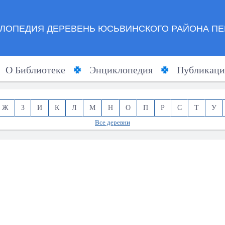
ЛОПЕДИЯ ДЕРЕВЕНЬ ЮСЬВИНСКОГО РАЙОНА ПЕ
О Библиотеке
Энциклопедия
Публикаци
Ж
З
И
К
Л
М
Н
О
П
Р
С
Т
У
Все деревни