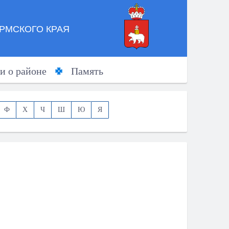
РМСКОГО КРАЯ
и о районе
Память
Ф
Х
Ч
Ш
Ю
Я