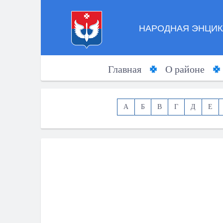
НАРОДНАЯ ЭНЦИК
Главная
О районе
А
Б
В
Г
Д
Е