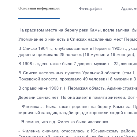
Основная информация
Фотографии
Аудио, 
На красивом месте на берегу реки Камы, возле залива, б
Упоминание о ней есть в Списках населенных мест Пермс
В Списке 1904 г., опубликованном в Перми в 1905 г., ука
деревни проживало 28 человек (18 мужчин и 16 женщин),
В 1908 г. здесь также было 7 дворов, мужчин – 22, женщин
В Списке населенных пунктов Уральской области (том I, 
Пожевской волости, проживало 49 человек (18 мужчин и 3
В справочнике 1963 г. («Пермская область. Администрати
Деревни сейчас нет. Но она живет в памяти жителей. Вот 
- Филинка… Была такая деревня на берегу Камы за Пул
кирпичный заводик, кладбище, где хоронили людей с оп
- Я помню, что в д. Филенка была часовенка.
- Филенка сначала относилась к Юсьвинскому району
Городищенской школе, т.к. к нам было ближе, чем к Усоль