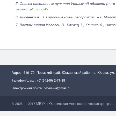
5. Список населенных пунктов Уральской области (том I
.
viewtopic.php?t=2745
6. Яковенко А. П. Городищенский леспромхоз. – г. Молот
7. Воспоминания Ивлевой В., Клевец З., Клитко Л., Нахв
Адрес: 619170, Пермский край, Юсьвинский район, с. Юсьва, ул.
Телефон/факс: +7 (34246) 2-71-88
Электронная почта: bib-uswa@mail.ru
© 2008 — 2017 МБУК »Юсьвинская межпоселенческая центральн