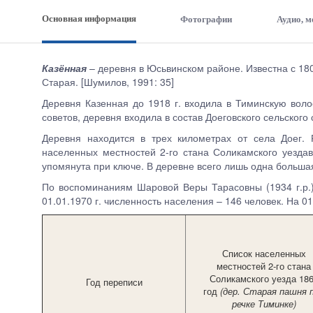
Основная информация
Фотографии
Аудио, 
Казённая
– деревня в Юсьвинском районе. Известна с 180
Старая. [Шумилов, 1991: 35]
Деревня Казенная до 1918 г. входила в Тиминскую волос
советов, деревня входила в состав Доеговского сельского 
Деревня находится в трех километрах от села Доег.
населенных местностей 2-го стана Соликамского уездав
упомянута при ключе. В деревне всего лишь одна больша
По воспоминаниям Шаровой Веры Тарасовны (1934 г.р.)
01.01.1970 г. численность населения – 146 человек. На 01
Список населенных
местностей 2-го стана
Соликамского уезда 18
Год переписи
год
(дер. Старая пашня 
речке Тиминке)