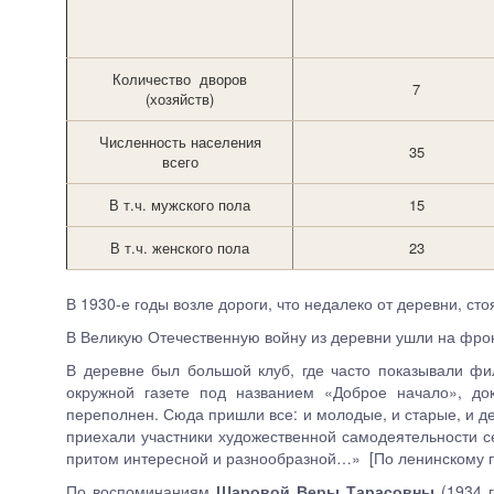
Количество дворов
7
(хозяйств)
Численность населения
35
всего
В т.ч. мужского пола
15
В т.ч. женского пола
23
В 1930-е годы возле дороги, что недалеко от деревни, ст
В Великую Отечественную войну из деревни ушли на фрон
В деревне был большой клуб, где часто показывали фи
окружной газете под названием «Доброе начало», до
переполнен. Сюда пришли все: и молодые, и старые, и де
приехали участники художественной самодеятельности с
притом интересной и разнообразной…» [По ленинскому пу
По воспоминаниям
Шаровой Веры Тарасовны
(1934 