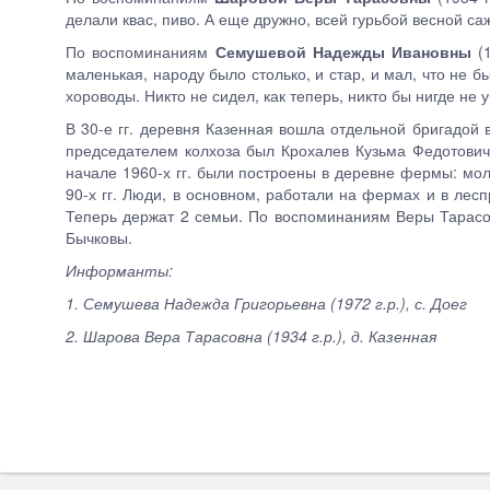
делали квас, пиво. А еще дружно, всей гурьбой весной саж
По воспоминаниям
Семушевой Надежды Ивановны
(1
маленькая, народу было столько, и стар, и мал, что не 
хороводы. Никто не сидел, как теперь, никто бы нигде не 
В 30-е гг. деревня Казенная вошла отдельной бригадой 
председателем колхоза был Крохалев Кузьма Федотович.
начале 1960-х гг. были построены в деревне фермы: мо
90-х гг. Люди, в основном, работали на фермах и в лесп
Теперь держат 2 семьи. По воспоминаниям Веры Тарасо
Бычковы.
Информанты:
1. Семушева Надежда Григорьевна (1972 г.р.), с. Доег
2. Шарова Вера Тарасовна (1934 г.р.), д. Казенная