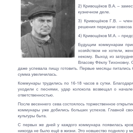
2) Кривощёков В.А. – замес
кузнечном деле.
3) Кривощёков Г.В. – чле
решения передачи совхоза 
4) Кривощёков М.А. – предс
Будущим коммунарам пришл
хозяйством не хотели, жен
некому. Выход из затрудн
Власову Фёклу Тихоновну. 
даже успевала пищу готовить. Первые месяцы питались б
сумма увеличилась.
Коммунары трудились по 16-18 часов в сутки. Благода
уходили с песнями, удар колокола возвещал о начале
ответственностью.
После весеннего сева состоялось торжественное открыти
коммунары уже добились больших успехов. Главной свое
культуры быта.
С первых же дней у каждого коммунара появилась кров
никогда не было ещё в жизни. Это новшество подняло у м