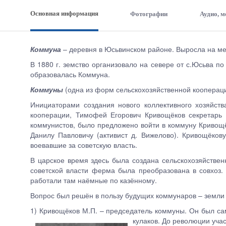
Основная информация
Фотографии
Аудио, 
Коммуна
– деревня в Юсьвинском районе. Выросла на мес
В 1880 г. земство организовало на севере от с.Юсьва по
образовалась Коммуна.
Коммуны
(одна из форм сельскохозяйственной коопераци
Инициаторами создания нового коллективного хозяйст
кооперации, Тимофей Егорович Кривощёков секретарь 
коммунистов, было предложено войти в коммуну Кривощ
Данилу Павловичу (активист д. Вижелово). Кривощёков
воевавшие за советскую власть.
В царское время здесь была создана сельскохозяйстве
советской власти ферма была преобразована в совхоз.
работали там наёмные по казённому.
Вопрос был решён в пользу будущих коммунаров – земли 
1) Кривощёков М.П. – председатель коммуны. Он был сам
кулаков. До революции учас