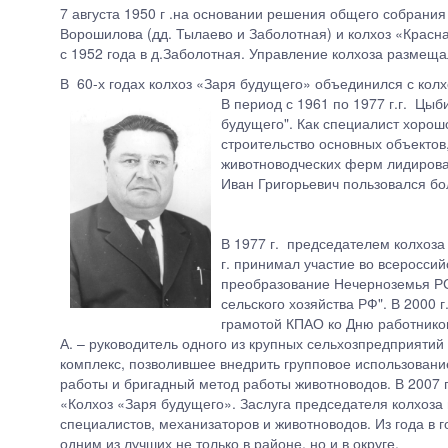
7 августа 1950 г .на основании решения общего собрания
Ворошилова (дд. Тылаево и Заболотная) и колхоз «Красная
с 1952 года в д.Заболотная. Управление колхо
В 60-х годах колхоз «Заря будущего» объединился с кол
В период с 1961 по 1977 г.г. Цыб
будущего". Как специалист хорош
строительство основных объектов
животноводческих ферм лидировал
Иван Григорьевич пользовался б
В 1977 г. председателем колхоза
г.
принимал участие во всероссийс
преобразование Нечерноземья РС
сельского хозяйства РФ". В 2000 
грамотой КПАО ко Дню работнико
А. – руководитель одного из крупных сельхозпредприятий
комплекс, позволившее внедрить групповое использовани
работы и бригадный метод работы животноводов. В 2007 
«Колхоз «Заря будущего». Заслуга председателя колхоза 
специалистов, механизаторов и животноводов. Из года в 
одним из лучших не только в районе, но и в округе.