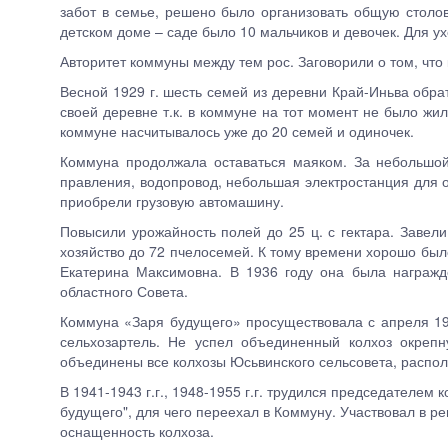
забот в семье, решено было организовать общую столо
детском доме – саде было 10 мальчиков и девочек. Для у
Авторитет коммуны между тем рос. Заговорили о том, чт
Весной 1929 г. шесть семей из деревни Край-Иньва обра
своей деревне т.к. в коммуне на тот момент не было жи
коммуне насчитывалось уже до 20 семей и одиночек.
Коммуна продолжала оставаться маяком. За небольшой
правления, водопровод, небольшая электростанция для 
приобрели грузовую автомашину.
Повысили урожайность полей до 25 ц. с гектара. Завел
хозяйство до 72 пчелосемей. К тому времени хорошо был
Екатерина Максимовна. В 1936 году она была награжд
областного Совета.
Коммуна «Заря будущего» просуществовала с апреля 192
сельхозартель. Не успел объединенный колхоз окрепн
объединены все колхозы Юсьвинского сельсовета, распо
В 1941-1943 г.г., 1948-1955 г.г. трудился председателем 
будущего", для чего переехал в Коммуну. Участвовал в 
оснащенность колхоза.