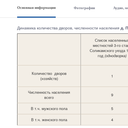
Основная информация
Фотографии
Аудио, 
Динамика количества дворов, численности населения
д. 
Список населенны
местностей 3-го ста
Соликамского уезда 
год
(однодворка)
Количество дворов
1
(хозяйств)
Численность населения
9
всего
В т.ч. мужского пола
5
В т.ч. женского пола
4