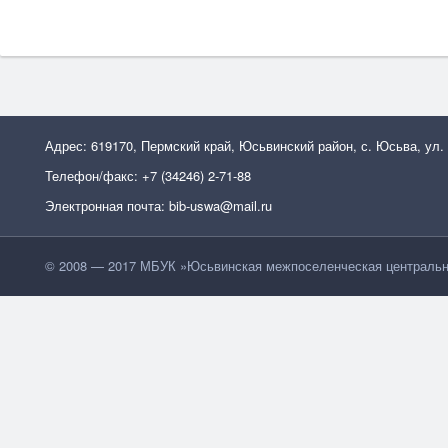
Адрес: 619170, Пермский край, Юсьвинский район, с. Юсьва, ул.
Телефон/факс: +7 (34246) 2-71-88
Электронная почта: bib-uswa@mail.ru
© 2008 — 2017 МБУК »Юсьвинская межпоселенческая центральн