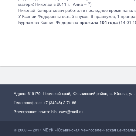
матери: Николай в 2011 г., Анна – ?)
Николай Кондратьевич работал в последнее время началь
У Ксении Федоровны есть 5 внуков, 8 правнуков, 1 прапра
Бурлакова Ксения Федоровна
прожила 104 года
(14.01.1
Адрес: 619170, Пермский край, Юсьвинский район, с. Юсьва, ул.
Телефон/факс: +7 (34246) 2-71-88
Электронная почта: bib-uswa@mail.ru
© 2008 — 2017 МБУК »Юсьвинская межпоселенческая центральн