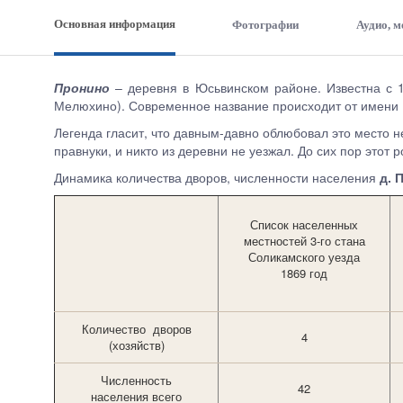
Основная информация
Фотографии
Аудио, 
Пронино
– д
еревня в Юсьвинском районе. Известна с 
Мелюхино). Современное название происходит от имени П
Легенда гласит, что давным-давно облюбовал это место н
правнуки, и никто из деревни не уезжал. До сих пор этот 
Динамика количества дворов, численности населения
д. 
Список населенных
местностей 3-го стана
Соликамского уезда
1869 год
Количество дворов
4
(хозяйств)
Численность
42
населения всего