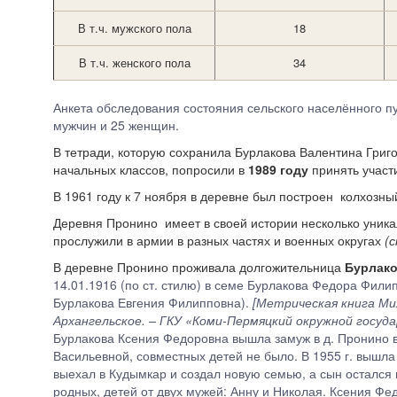
В т.ч. мужского пола
18
В т.ч. женского пола
34
Анкета обследования состояния сельского населённого пу
мужчин и 25 женщин.
В т
етради, которую сохранила Бурлакова Валентина Григо
начальных классов, попросили в
1989 году
принять участи
В 1961 году к 7 ноября в деревне был построен колхозный
Деревня Пронино имеет в своей истории несколько уника
прослужили в армии в разных частях и военных округах
(
В деревне Пронино проживала долгожительница
Бурлако
14.01.1916 (по ст. стилю) в семе Бурлакова Федора Фил
Бурлакова Евгения Филипповна).
[Метрическая книга Мих
Архангельское. – ГКУ «Коми-Пермяцкий окружной государс
Бурлакова Ксения Федоровна вышла замуж в д. Пронино в
Васильевной, совместных детей не было. В 1955 г. вышла
выехал в Кудымкар и создал новую семью, а сын остался
родных, детей от двух мужей: Анну и Николая. Ксения Ф